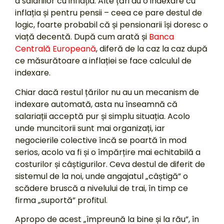
a salariilor cu inflația. Alte țări au o indexare cu
inflația și pentru pensii – ceea ce pare destul de
logic, foarte probabil că și pensionarii își doresc o
viață decentă. După cum arată și
Banca
Centrală Europeană
, diferă de la caz la caz după
ce măsurătoare a inflației se face calculul de
indexare.
Chiar dacă restul țărilor nu au un mecanism de
indexare automată, asta nu înseamnă că
salariații acceptă pur și simplu situația. Acolo
unde muncitorii sunt mai organizați, iar
negocierile colective încă se poartă în mod
serios, acolo va fi și o împărțire mai echitabilă a
costurilor și câștigurilor. Ceva destul de diferit de
sistemul de la noi, unde angajatul „câștigă” o
scădere bruscă a nivelului de trai, în timp ce
firma „suportă” profitul.
Apropo de acest „împreună la bine și la rău”, în