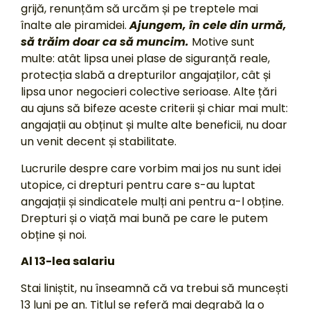
grijă, renunțăm să urcăm și pe treptele mai
înalte ale piramidei.
Ajungem, în cele din urmă,
să trăim doar ca să muncim.
Motive sunt
multe: atât lipsa unei plase de siguranță reale,
protecția slabă a drepturilor angajaților, cât și
lipsa unor negocieri colective serioase. Alte țări
au ajuns să bifeze aceste criterii și chiar mai mult:
angajații au obținut și multe alte beneficii, nu doar
un venit decent și stabilitate.
Lucrurile despre care vorbim mai jos nu sunt idei
utopice, ci drepturi pentru care s-au luptat
angajații și sindicatele mulți ani pentru a-l obține.
Drepturi și o viață mai bună pe care le putem
obține și noi.
Al 13-lea salariu
Stai liniștit, nu înseamnă că va trebui să muncești
13 luni pe an. Titlul se referă mai degrabă la o