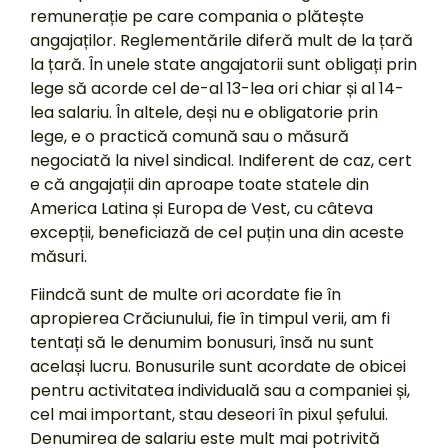
remunerație pe care compania o plătește
angajaților. Reglementările diferă mult de la țară
la țară. În unele state angajatorii sunt obligați prin
lege să acorde cel de-al 13-lea ori chiar și al 14-
lea salariu. În altele, deși nu e obligatorie prin
lege, e o practică comună sau o măsură
negociată la nivel sindical. Indiferent de caz, cert
e că angajații din aproape toate statele din
America Latina și Europa de Vest, cu câteva
excepții, beneficiază de cel puțin una din aceste
măsuri.
Fiindcă sunt de multe ori acordate fie în
apropierea Crăciunului, fie în timpul verii, am fi
tentați să le denumim bonusuri, însă nu sunt
același lucru. Bonusurile sunt acordate de obicei
pentru activitatea individuală sau a companiei și,
cel mai important, stau deseori în pixul șefului.
Denumirea de salariu este mult mai potrivită