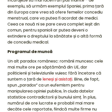
încurajeze să mai facem un pas înainte – de
exemplu, să urmăm exemplul Spaniei, prima țară
din Europa care vrea să ofere femeilor concediu
menstrual, care va putea fi acordat de medici.
Ceea ce nouă ni se pare ceva complet ieșit din
comun, pentru spanioli ar putea deveni o
extindere a dreptului la sănătate și o altă formă
de concediu medical.
Programul de muncă
Un alt paradox românesc: românii muncesc cele
mai multe ore pe săptămână din UE, dar
politicienii și televiziunile vuiesc fără încetare că
suntem o țară de
leneși și asistați
. Bine, de fapt,
spun „paradox” ca un eufemism pentru
manipularea opiniei publice, în ciuda datelor
statistice contradictorii și bunului simț. În plus,
numărul de ore lucrate e probabil mai mare
decâte cele raportate, fiindcă multe firme nu