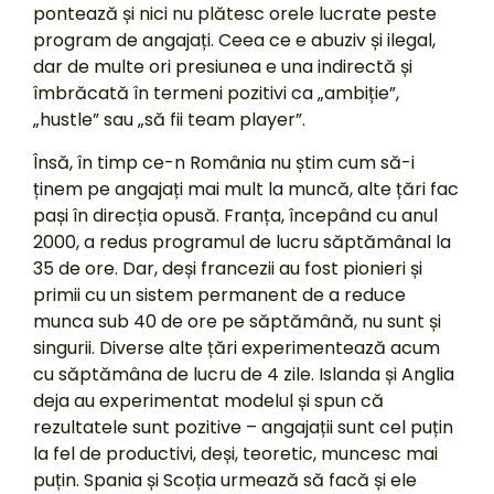
pontează și nici nu plătesc orele lucrate peste
program de angajați. Ceea ce e abuziv și ilegal,
dar de multe ori presiunea e una indirectă și
îmbrăcată în termeni pozitivi ca „ambiție”,
„hustle” sau „să fii team player”.
Însă, în timp ce-n România nu știm cum să-i
ținem pe angajați mai mult la muncă, alte țări fac
pași în direcția opusă. Franța, începând cu anul
2000, a redus programul de lucru săptămânal la
35 de ore. Dar, deși francezii au fost pionieri și
primii cu un sistem permanent de a reduce
munca sub 40 de ore pe săptămână, nu sunt și
singurii. Diverse alte țări experimentează acum
cu săptămâna de lucru de 4 zile. Islanda și Anglia
deja au experimentat modelul și spun că
rezultatele sunt pozitive – angajații sunt cel puțin
la fel de productivi, deși, teoretic, muncesc mai
puțin. Spania și Scoția urmează să facă și ele