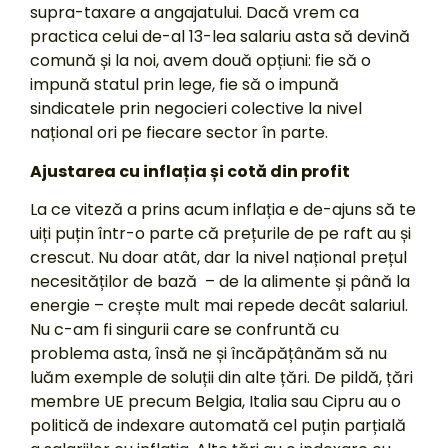
supra-taxare a angajatului. Dacă vrem ca
practica celui de-al 13-lea salariu asta să devină
comună și la noi, avem două opțiuni: fie să o
impună statul prin lege, fie să o impună
sindicatele prin negocieri colective la nivel
național ori pe fiecare sector în parte.
Ajustarea cu inflația și cotă din profit
La ce viteză a prins acum inflația e de-ajuns să te
uiți puțin într-o parte că prețurile de pe raft au și
crescut. Nu doar atât, dar la nivel național prețul
necesităților de bază – de la alimente și până la
energie – crește mult mai repede decât salariul.
Nu c-am fi singurii care se confruntă cu
problema asta, însă ne și încăpățânăm să nu
luăm exemple de soluții din alte țări. De pildă, țări
membre UE precum Belgia, Italia sau Cipru au o
politică de indexare automată cel puțin parțială