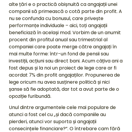
alte țări e o practică obișnuită ca angajații unei
companii să primească o cotă parte din profit. A
nu se confunda cu bonusul, care privește
performanțe individuale – aici, toți angajații
beneficiază în același mod. Vorbim de un anumit
procent din profitul anual sau trimestrial al
companiei care poate merge către angajați în
mai multe forme: într-un fond de pensii sau
investiții, acțiuni sau direct bani. Acum câțiva ani a
fost depus și la noi un proiect de lege care ar fi
acordat 7% din profit angajaților. Propunerea de
lege oricum nu avea susținere politică și nici
șanse să fie adoptată, dar tot a avut parte de o
opoziție furibundă.
Unul dintre argumentele cele mai populare de
atunci a fost cel cu „și dacă companiile au
pierderi, atunci vor suporta și angajații
consecințele financiare?”. O întrebare cam fără