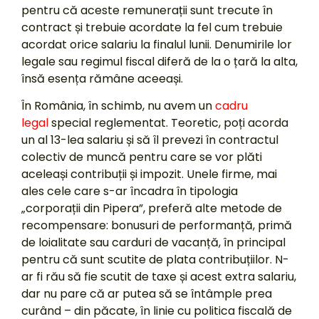
pentru că aceste remunerații sunt trecute în
contract și trebuie acordate la fel cum trebuie
acordat orice salariu la finalul lunii. Denumirile lor
legale sau regimul fiscal diferă de la o țară la alta,
însă esența rămâne aceeași.
În România, în schimb, nu avem un
cadru
legal
special reglementat. Teoretic, poți acorda
un al 13-lea salariu și să îl prevezi în contractul
colectiv de muncă pentru care se vor plăti
aceleași contribuții și impozit. Unele firme, mai
ales cele care s-ar încadra în tipologia
„corporații din Pipera”, preferă alte metode de
recompensare: bonusuri de performanță, primă
de loialitate sau carduri de vacanță, în principal
pentru că sunt scutite de plata contribuțiilor. N-
ar fi rău să fie scutit de taxe și acest extra salariu,
dar nu pare că ar putea să se întâmple prea
curând – din păcate, în linie cu politica fiscală de