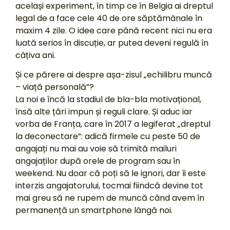
același experiment, în timp ce în Belgia ai dreptul
legal de a face cele 40 de ore săptămânale în
maxim 4 zile. O idee care până recent nici nu era
luată serios în discuție, ar putea deveni regulă în
câțiva ani.
Și ce părere ai despre așa-zisul „echilibru muncă
– viață personală”?
La noi e încă la stadiul de bla-bla motivațional,
însă alte țări impun și reguli clare. Și aduc iar
vorba de Franța, care în 2017 a legiferat „dreptul
la deconectare”: adică firmele cu peste 50 de
angajați nu mai au voie să trimită mailuri
angajaților după orele de program sau în
weekend. Nu doar că poți să le ignori, dar îi este
interzis angajatorului, tocmai fiindcă devine tot
mai greu să ne rupem de muncă când avem în
permanență un smartphone lângă noi.