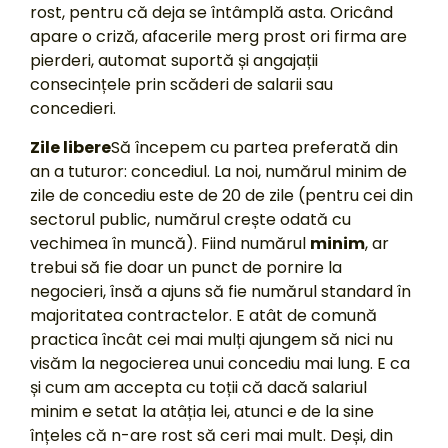
rost, pentru că deja se întâmplă asta. Oricând
apare o criză, afacerile merg prost ori firma are
pierderi, automat suportă și angajații
consecințele prin scăderi de salarii sau
concedieri.
Zile libere
Să începem cu partea preferată din
an a tuturor: concediul. La noi, numărul minim de
zile de concediu este de 20 de zile (pentru cei din
sectorul public, numărul crește odată cu
vechimea în muncă). Fiind numărul
minim
, ar
trebui să fie doar un punct de pornire la
negocieri, însă a ajuns să fie numărul standard în
majoritatea contractelor. E atât de comună
practica încât cei mai mulți ajungem să nici nu
visăm la negocierea unui concediu mai lung. E ca
și cum am accepta cu toții că dacă salariul
minim e setat la atâția lei, atunci e de la sine
înțeles că n-are rost să ceri mai mult. Deși, din