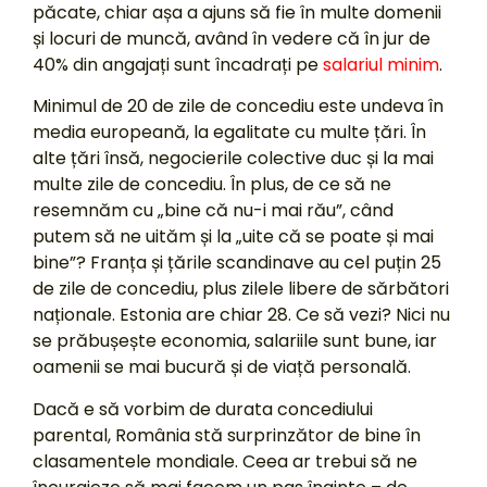
păcate, chiar așa a ajuns să fie în multe domenii
și locuri de muncă, având în vedere că în jur de
40% din angajați sunt încadrați pe
salariul minim
.
Minimul de 20 de zile de concediu este undeva în
media europeană, la egalitate cu multe țări. În
alte țări însă, negocierile colective duc și la mai
multe zile de concediu. În plus, de ce să ne
resemnăm cu „bine că nu-i mai rău”, când
putem să ne uităm și la „uite că se poate și mai
bine”? Franța și țările scandinave au cel puțin 25
de zile de concediu, plus zilele libere de sărbători
naționale. Estonia are chiar 28. Ce să vezi? Nici nu
se prăbușește economia, salariile sunt bune, iar
oamenii se mai bucură și de viață personală.
Dacă e să vorbim de durata concediului
parental, România stă surprinzător de bine în
clasamentele mondiale. Ceea ar trebui să ne