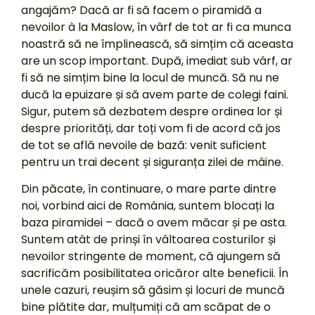
angajăm? Dacă ar fi să facem o piramidă a
nevoilor à la Maslow, în vârf de tot ar fi ca munca
noastră să ne împlinească, să simțim că aceasta
are un scop important. După, imediat sub vârf, ar
fi să ne simțim bine la locul de muncă. Să nu ne
ducă la epuizare și să avem parte de colegi faini.
Sigur, putem să dezbatem despre ordinea lor și
despre priorități, dar toți vom fi de acord că jos
de tot se află nevoile de bază: venit suficient
pentru un trai decent și siguranța zilei de mâine.
Din păcate, în continuare, o mare parte dintre
noi, vorbind aici de România, suntem blocați la
baza piramidei – dacă o avem măcar și pe asta.
Suntem atât de prinși în vâltoarea costurilor și
nevoilor stringente de moment, că ajungem să
sacrificăm posibilitatea oricăror alte beneficii. În
unele cazuri, reușim să găsim și locuri de muncă
bine plătite dar, mulțumiți că am scăpat de o