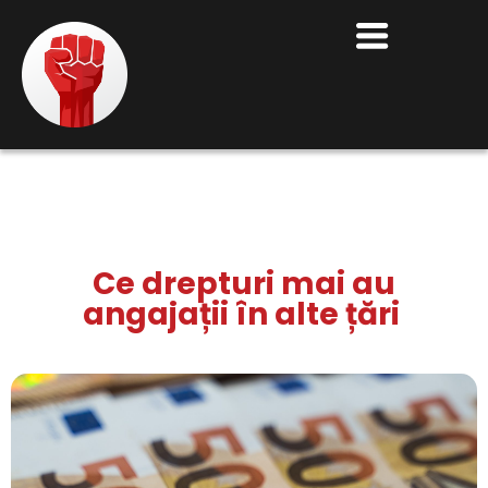
Ce drepturi mai au
angajații în alte țări