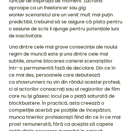
funcție de inspirația de moment. Lucrând
aproape ca un
freelancer
sau
gig
worker
scenaristul are un venit mult mai puțin
predictibil, trebuind să se asigure că plata pentru
o sesiune de scris îi ajunge pentru potențiale luni
de inactivitate.
Una dintre cele mai grave consecințe ale noului
regim de muncă este și una dintre cele mai
subtile, anume blocarea carierei scenariștilor
într-o permanentă fază de decolare. Din ce în
ce mai des, persoanele care debutează
ca
showrunners
nu vin din rândul acestei profesii,
ci al actorilor consacrați sau al regizorilor de film
care nu își găsesc locul pe o piață saturată de
blockbustere. În practică, asta creează o
competiție acerbă pe pozițiile de începători,
munca tinerilor profesioniști fiind din ce în ce mai
prost remunerată, fără ca aceștia să capete