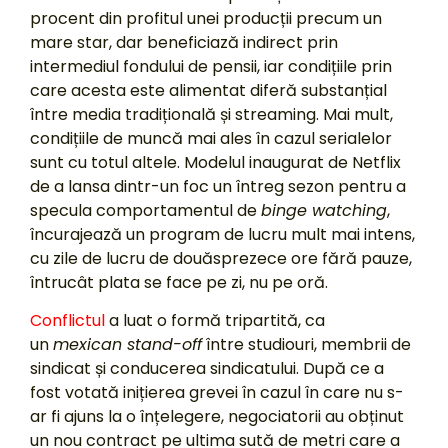
procent din profitul unei producții precum un
mare star, dar beneficiază indirect prin
intermediul fondului de pensii, iar condițiile prin
care acesta este alimentat diferă substanțial
între media tradițională și streaming. Mai mult,
condițiile de muncă mai ales în cazul serialelor
sunt cu totul altele. Modelul inaugurat de Netflix
de a lansa dintr-un foc un întreg sezon pentru a
specula comportamentul de
binge watching
,
încurajează un program de lucru mult mai intens,
cu zile de lucru de douăsprezece ore fără pauze,
întrucât plata se face pe zi, nu pe oră.
Conflictul
a luat o formă tripartită, ca
un
mexican stand-off
între studiouri, membrii de
sindicat și conducerea sindicatului. După ce a
fost votată inițierea grevei în cazul în care nu s-
ar fi ajuns la o înțelegere, negociatorii au obținut
un nou contract pe ultima sută de metri care a