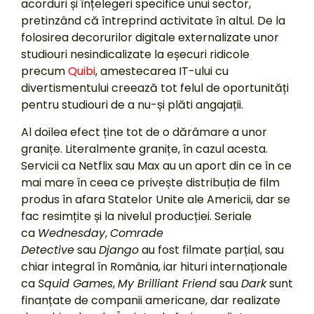
acorduri și înțelegeri specifice unui sector,
pretinzând că întreprind activitate în altul. De la
folosirea decorurilor digitale externalizate unor
studiouri nesindicalizate la eșecuri ridicole
precum
Quibi
, amestecarea IT-ului cu
divertismentului creează tot felul de oportunități
pentru studiouri de a nu-și plăti angajații.
Al doilea efect ține tot de o dărâmare a unor
granițe. Literalmente granițe, în cazul acesta.
Servicii ca Netflix sau Max au un aport din ce în ce
mai mare în ceea ce privește distribuția de film
produs în afara Statelor Unite ale Americii, dar se
fac resimțite și la nivelul producției. Seriale
ca
Wednesday
,
Comrade
Detective
sau
Django
au fost filmate parțial, sau
chiar integral în România, iar hituri internaționale
ca
Squid Games
,
My Brilliant Friend
sau
Dark
sunt
finanțate de companii americane, dar realizate