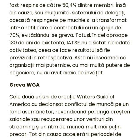
fost respins de către 50,4% dintre membri. Însă
din cauza, sau mulțumită, sistemului de delegați,
această respingere pe muchie s-a transformat
într-o ratificare a contractului cu un sprijin de
70%, evitâdându-se greva. Totuși, în cei aproape
130 de ani de existență, IATSE nu a sistat niciodată
activitatea, ceea ce face rezultatul să fie
previzibil în retrospectivă. Asta nu înseamnă că
organizații mai puternice, cu mai multă putere de
negociere, nu au avut nimic de învățat.
Greva WGA
Cele două uniuni de creație Writers Guild of
America au declanșat conflictul de muncă pe un
fond asemănător, revendicând pe lângă creșteri
salariale sau recuperarea unor venituri din
streaming și un ritm de muncă mult mai puțin
precar. Tot din cauza accelerării perioadei de