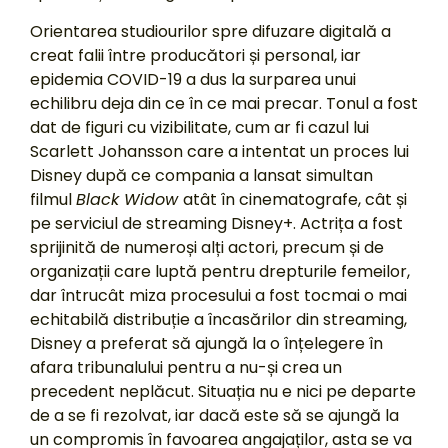
Orientarea studiourilor spre difuzare digitală a
creat falii între producători și personal, iar
epidemia COVID-19 a dus la surparea unui
echilibru deja din ce în ce mai precar. Tonul a fost
dat de figuri cu vizibilitate, cum ar fi cazul lui
Scarlett Johansson care a intentat un proces lui
Disney după ce compania a lansat simultan
filmul
Black Widow
atât în cinematografe, cât și
pe serviciul de streaming Disney+. Actrița a fost
sprijinită de numeroși alți actori, precum și de
organizații care luptă pentru drepturile femeilor,
dar întrucât miza procesului a fost tocmai o mai
echitabilă distribuție a încasărilor din streaming,
Disney a preferat să ajungă la o înțelegere în
afara tribunalului pentru a nu-și crea un
precedent neplăcut. Situația nu e nici pe departe
de a se fi rezolvat, iar dacă este să se ajungă la
un compromis în favoarea angajaților, asta se va