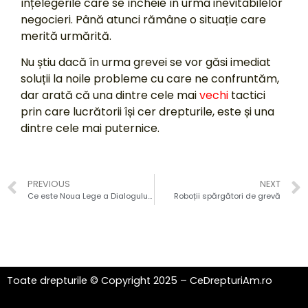
înțelegerile care se încheie în urma inevitabilelor
negocieri. Până atunci rămâne o situație care
merită urmărită.
Nu știu dacă în urma grevei se vor găsi imediat
soluții la noile probleme cu care ne confruntăm,
dar arată că una dintre cele mai
vechi
tactici
prin care lucrătorii își cer drepturile, este și una
dintre cele mai puternice.
PREVIOUS
NEXT
Ce este Noua Lege a Dialogului Social și de ce e un mic pas înainte?
Roboții spărgători de grevă
Toate drepturile © Copyright 2025 – CeDrepturiAm.ro