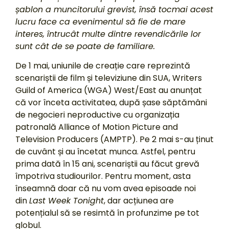
șablon a muncitorului grevist, însă tocmai acest
lucru face ca evenimentul să fie de mare
interes, întrucât multe dintre revendicările lor
sunt cât de se poate de familiare.
De 1 mai, uniunile de creație care reprezintă
scenariștii de film și televiziune din SUA, Writers
Guild of America (WGA) West/East au anunțat
că vor înceta activitatea, după șase săptămâni
de negocieri neproductive cu organizația
patronală Alliance of Motion Picture and
Television Producers (AMPTP). Pe 2 mai s-au ținut
de cuvânt și au încetat munca. Astfel, pentru
prima dată în 15 ani, scenariștii au făcut grevă
împotriva studiourilor. Pentru moment, asta
înseamnă doar că nu vom avea episoade noi
din
Last Week Tonight
, dar acțiunea are
potențialul să se resimtă în profunzime pe tot
globul.