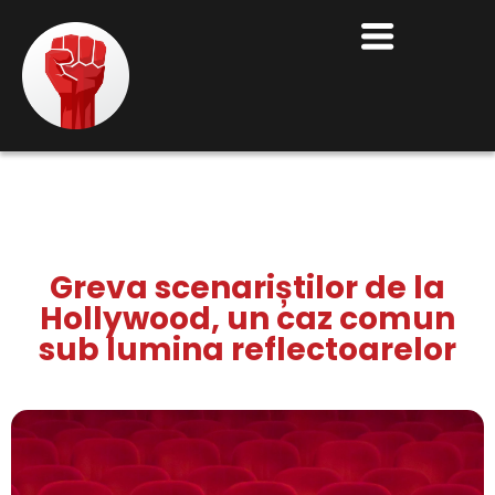
Greva scenariștilor de la
Hollywood, un caz comun
sub lumina reflectoarelor