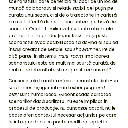
scenaristului, care beneficia nu doar de un loc de
muncă colaborativ și relativ stabil, cel puțin pe
durata unui sezon, ci și de o traiectorie în carieră
nu mult diferită de cea a unui sistem pe bază de
ucenicie. Odată familiarizat cu toate chichițele
proceselor de producție, inclusiv pre și post,
scenaristul avea posibilitatea să devină el sau ea
însăși creator de seriale, sau
showrunner
. Pe de
altă parte, în sistemul
mini-room,
implicarea
scenaristului este de mult mai scurtă durată, de
mai mare intensitate și mai prost remunerată.
Consecințele transformării scenaristului dintr-un
soi de meșteșugar într-un textier
plug and
play
sunt numeroase. Evident scade calitatea
scenariilor dacă scriitorul nu este implicat în
procesul de producție, nu cunoaște actorii, nu le
poate oferi contextul necesar acțiunilor pe care
le întreprind sau nu poate modifica replici în