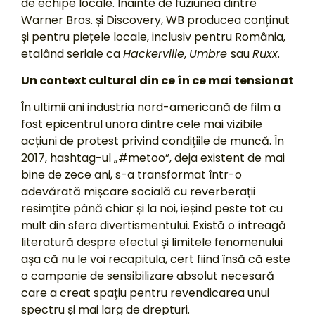
de echipe locale. Înainte de fuziunea dintre
Warner Bros. și Discovery, WB producea conținut
și pentru piețele locale, inclusiv pentru România,
etalând seriale ca
Hackerville
,
Umbre
sau
Ruxx
.
Un context cultural din ce în ce mai tensionat
În ultimii ani industria nord-americană de film a
fost epicentrul unora dintre cele mai vizibile
acțiuni de protest privind condițiile de muncă. În
2017, hashtag-ul „#metoo”, deja existent de mai
bine de zece ani, s-a transformat într-o
adevărată mișcare socială cu reverberații
resimțite până chiar și la noi, ieșind peste tot cu
mult din sfera divertismentului. Există o întreagă
literatură despre efectul și limitele fenomenului
așa că nu le voi recapitula, cert fiind însă că este
o campanie de sensibilizare absolut necesară
care a creat spațiu pentru revendicarea unui
spectru și mai larg de drepturi.