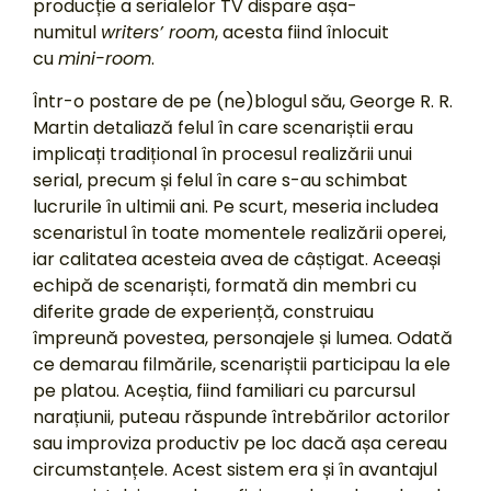
producție a serialelor TV dispare așa-
numitul
writers’ room
, acesta fiind înlocuit
cu
mini-room
.
Într-o postare de pe (ne)blogul său, George R. R.
Martin detaliază felul în care scenariștii erau
implicați tradițional în procesul realizării unui
serial, precum și felul în care s-au schimbat
lucrurile în ultimii ani. Pe scurt, meseria includea
scenaristul în toate momentele realizării operei,
iar calitatea acesteia avea de câștigat. Aceeași
echipă de scenariști, formată din membri cu
diferite grade de experiență, construiau
împreună povestea, personajele și lumea. Odată
ce demarau filmările, scenariștii participau la ele
pe platou. Aceștia, fiind familiari cu parcursul
narațiunii, puteau răspunde întrebărilor actorilor
sau improviza productiv pe loc dacă așa cereau
circumstanțele. Acest sistem era și în avantajul