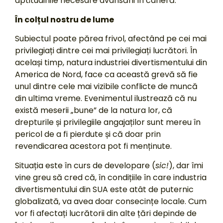
aptitudinile necesare avansării în carieră.
În colțul nostru de lume
Subiectul poate părea frivol, afectând pe cei mai
privilegiați dintre cei mai privilegiați lucrători. În
același timp, natura industriei divertismentului din
America de Nord, face ca această grevă să fie
unul dintre cele mai vizibile conflicte de muncă
din ultima vreme. Evenimentul ilustrează că nu
există meserii „bune” de la natura lor, că
drepturile și privilegiile angajaților sunt mereu în
pericol de a fi pierdute și că doar prin
revendicarea acestora pot fi menținute.
Situația este în curs de developare (
sic!
), dar îmi
vine greu să cred că, în condițiile în care industria
divertismentului din SUA este atât de puternic
globalizată, va avea doar consecințe locale. Cum
vor fi afectați lucrătorii din alte țări depinde de