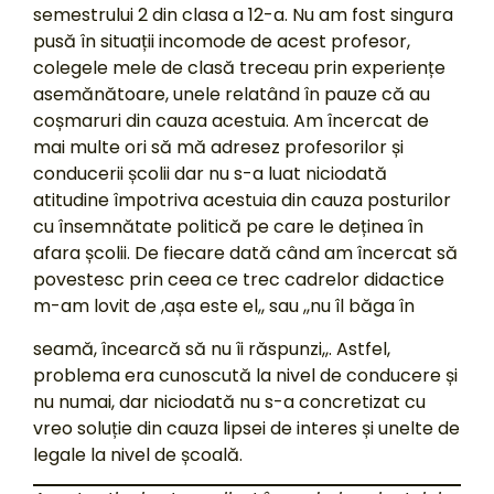
semestrului 2 din clasa a 12-a. Nu am fost singura
pusă în situații incomode de acest profesor,
colegele mele de clasă treceau prin experiențe
asemănătoare, unele relatând în pauze că au
coșmaruri din cauza acestuia. Am încercat de
mai multe ori să mă adresez profesorilor și
conducerii școlii dar nu s-a luat niciodată
atitudine împotriva acestuia din cauza posturilor
cu însemnătate politică pe care le deținea în
afara școlii. De fiecare dată când am încercat să
povestesc prin ceea ce trec cadrelor didactice
m-am lovit de ,așa este el,, sau ,,nu îl băga în
seamă, încearcă să nu îi răspunzi,,. Astfel,
problema era cunoscută la nivel de conducere și
nu numai, dar niciodată nu s-a concretizat cu
vreo soluție din cauza lipsei de interes și unelte de
legale la nivel de școală.