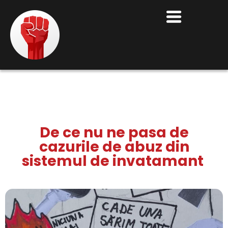
De ce nu ne pasa de
cazurile de abuz din
sistemul de invatamant