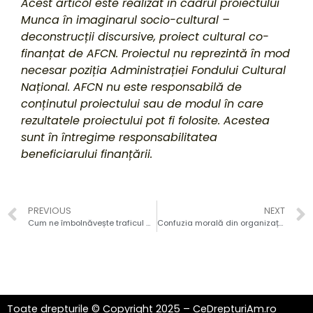
Acest articol este realizat în cadrul proiectului
Munca în imaginarul socio-cultural –
deconstrucții discursive, proiect cultural co-
finanțat de AFCN. Proiectul nu reprezintă în mod
necesar poziția Administrației Fondului Cultural
Național. AFCN nu este responsabilă de
conținutul proiectului sau de modul în care
rezultatele proiectului pot fi folosite. Acestea
sunt în întregime responsabilitatea
beneficiarului finanțării.
PREVIOUS
NEXT
Cum ne îmbolnăvește traficul din București
Confuzia morală din organizațiile studențești
Toate drepturile © Copyright 2025 – CeDrepturiAm.ro