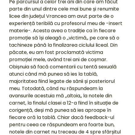
Pe parcursul a celor trei ani din care am făcut
parte din unul dintre cele mai bune și renumite
licee din județul Vrancea am avut parte de o
experiență teribilă cu profesorul meu de -insert
materie-. Acesta avea o tradiție ca în fiecare
promoție să își aleagă o ,,victimă,, pe care să o
tachineze până la finalizarea ciclului liceal. Din
păcate, eu am fost proclamată victima
promoției mele, având trei ani de coșmar.
Obișnuia să facă comentarii cu tentă sexuală
atunci când mă punea să ies la tablă,
majoritatea fiind legate de sânii și posteriorul
meu. Totodată, când nu răspundeam la
avansurile acestuia mă ,,altoia,, la notele din
carnet, la finalul clasei a 12-a fiind în situație de
corigență, deși mă punea să ies aproape în
fiecare oră la tablă. Chiar dacă feedback-ul
pentru ceea ce răspundeam era foarte bun,
notele din carnet nu treceau de 4 spre sfârșitul