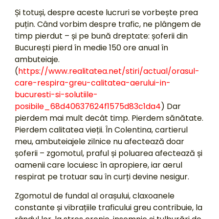
Și totuși, despre aceste lucruri se vorbește prea
puțin. Când vorbim despre trafic, ne plângem de
timp pierdut – și pe bună dreptate: șoferii din
București pierd în medie 150 ore anual în
ambuteiaje.
(
https://www.realitatea.net/stiri/actual/orasul-
care-respira-greu-calitatea-aerului-in-
bucuresti-si-solutiile-
posibile_68d40637624f1575d83c1da4
) Dar
pierdem mai mult decât timp. Pierdem sănătate.
Pierdem calitatea vieții. În Colentina, cartierul
meu, ambuteiajele zilnice nu afectează doar
șoferii – zgomotul, praful și poluarea afectează și
oamenii care locuiesc în apropiere, iar aerul
respirat pe trotuar sau în curți devine nesigur.
Zgomotul de fundal al orașului, claxoanele
constante și vibrațiile traficului greu contribuie, la