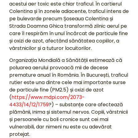
acestui aer toxic este chiar traficul. În cartierul
Colentina și în zonele adiacente, traficul intens de
pe bulevarde precum Șoseaua Colentina și
Strada Doamna Ghica transformă zilnic aerul pe
care îl respirăm în unul încărcat de particule fine
și oxizi de azot, afectând sănătatea copiilor, a
vârstnicilor și a tuturor locuitorilor.
Organizația Mondială a Sănătății estimează că
poluarea aerului provoacă mii de decese
premature anual în România. În București, traficul
rutier este una dintre cele mai importante surse
de particule fine (PM2.5) și oxizi de azot
(
https://www.mdpi.com/2073-
4433/14/12/1759
?) – substanțe care afectează
plămânii, inima și sistemul nervos. Copiii, vârstnicii
și persoanele cu boli cronice sunt cei mai
vulnerabili, dar nimeni nu este cu adevărat
protejat.