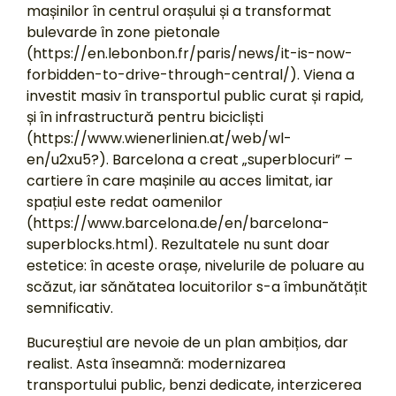
mașinilor în centrul orașului și a transformat
bulevarde în zone pietonale
(https://en.lebonbon.fr/paris/news/it-is-now-
forbidden-to-drive-through-central/). Viena a
investit masiv în transportul public curat și rapid,
și în infrastructură pentru bicicliști
(https://www.wienerlinien.at/web/wl-
en/u2xu5?). Barcelona a creat „superblocuri” –
cartiere în care mașinile au acces limitat, iar
spațiul este redat oamenilor
(https://www.barcelona.de/en/barcelona-
superblocks.html). Rezultatele nu sunt doar
estetice: în aceste orașe, nivelurile de poluare au
scăzut, iar sănătatea locuitorilor s-a îmbunătățit
semnificativ.
Bucureștiul are nevoie de un plan ambițios, dar
realist. Asta înseamnă: modernizarea
transportului public, benzi dedicate, interzicerea