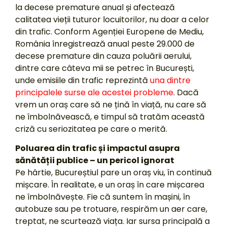
la decese premature anual și afectează
calitatea vieții tuturor locuitorilor, nu doar a celor
din trafic. Conform Agenției Europene de Mediu,
România înregistrează anual peste 29.000 de
decese premature din cauza poluării aerului,
dintre care câteva mii se petrec în București,
unde emisiile din trafic reprezintă
una dintre
principalele surse ale acestei probleme
. Dacă
vrem un oraș care să ne țină în viață, nu care să
ne îmbolnăvească, e timpul să tratăm această
criză cu seriozitatea pe care o merită.
Poluarea din trafic și impactul asupra
sănătății publice – un pericol ignorat
Pe hârtie, Bucureștiul pare un oraș viu, în continuă
mișcare. În realitate, e un oraș în care mișcarea
ne îmbolnăvește. Fie că suntem în mașini, în
autobuze sau pe trotuare, respirăm un aer care,
treptat, ne scurtează viața. Iar sursa principală a