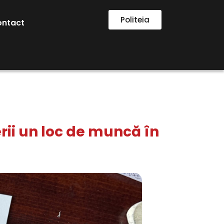
Politeia
ontact
erii un loc de muncă în