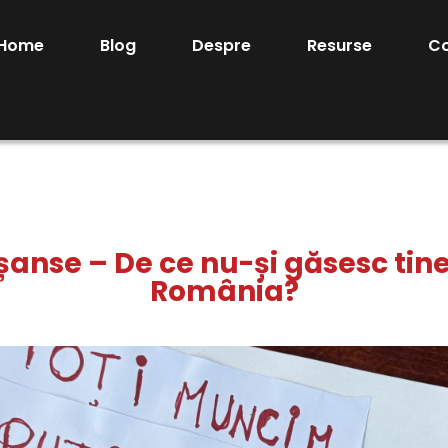
Home
Blog
Despre
Resurse
C
șanse – De ce nu-și găsesc tin
România?