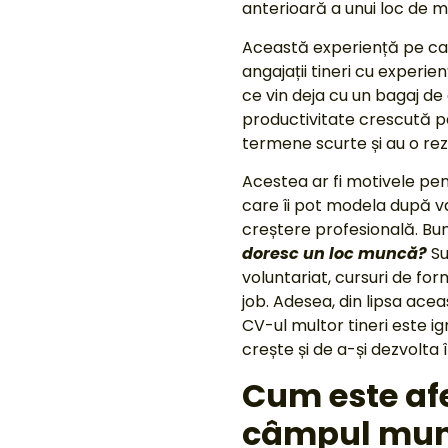
anterioară a unui loc de 
Această experiență pe car
angajații tineri cu experie
ce vin deja cu un bagaj de 
productivitate crescută pe
termene scurte și au o rez
Acestea ar fi motivele pen
care îi pot modela după val
creștere profesională. Bu
doresc un loc muncă?
Su
voluntariat, cursuri de for
job. Adesea, din lipsa ace
CV-ul multor tineri este ig
crește și de a-și dezvolta 
Cum este afe
câmpul mun