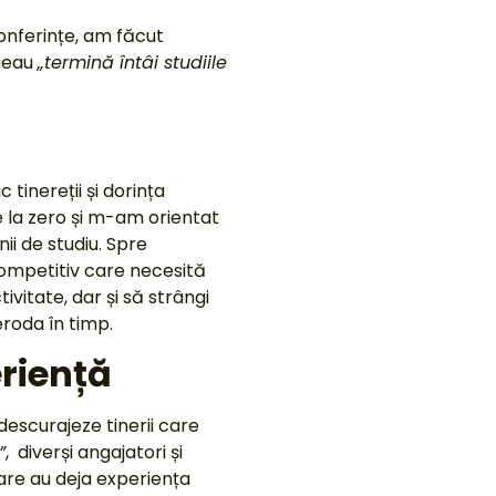
onferințe, am făcut
uneau
„termină întâi studiile
tinereții și dorința
e la zero și m-am orientat
ii de studiu. Spre
competitiv care necesită
vitate, dar și să strângi
eroda în timp.
eriență
escurajeze tinerii care
”
, diverși angajatori și
are au deja experiența