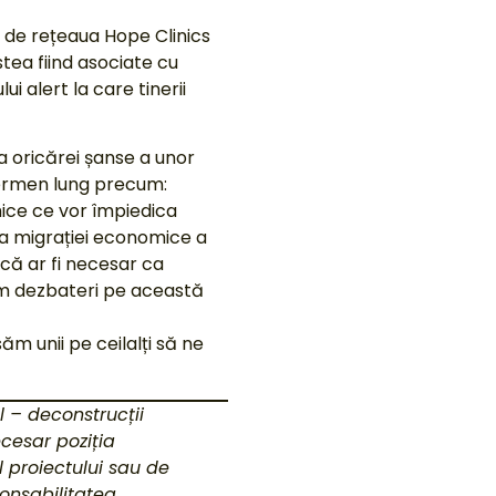
t de rețeaua Hope Clinics
stea fiind asociate cu
i alert la care tinerii
a oricărei șanse a unor
termen lung precum:
hice ce vor împiedica
erea migrației economice a
 că ar fi necesar ca
avem dezbateri pe această
ăm unii pe ceilalți să ne
l – deconstrucții
ecesar poziția
l proiectului sau de
ponsabilitatea