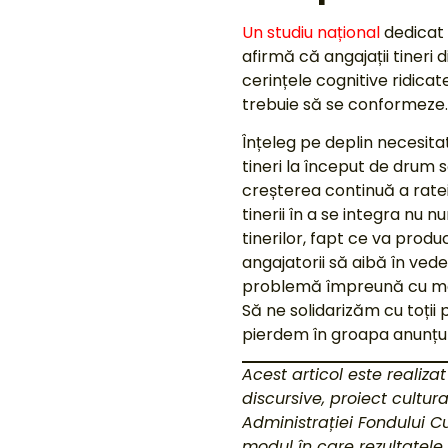
Un studiu național
dedicat 
afirmă că angajații tineri 
cerințele cognitive ridicat
trebuie să se conformeze
Înțeleg pe deplin necesita
tineri la început de drum
creșterea continuă a ratei
tinerii în a se integra nu 
tinerilor, fapt ce va produ
angajatorii să aibă în vede
problemă împreună cu medi
Să ne solidarizăm cu toții 
pierdem în groapa anunțuri
Acest articol este realiza
discursive, proiect cultur
Administrației Fondului C
modul în care rezultatele 