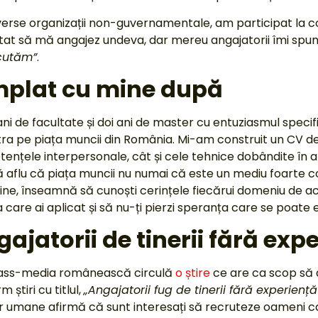
iverse organizații non-guvernamentale, am participat la c
tat să mă angajez undeva, dar mereu angajatorii îmi sp
scutăm”
.
mplat cu mine după
 de facultate și doi ani de master cu entuziasmul specific 
ntra pe piața muncii din România. Mi-am construit un CV d
nțele interpersonale, cât și cele tehnice dobândite în an
 aflu că piața muncii nu numai că este un mediu foarte 
ne, înseamnă să cunoști cerințele fiecărui domeniu de acti
la care ai aplicat și să nu-ți pierzi speranța care se poate 
ajatorii de tinerii fără exp
mass-media românească circulă
o știre
ce are ca scop să d
 știri cu titlul,
„Angajatorii fug de tinerii fără experiență
lor umane afirmă că sunt interesați să recruteze oameni c