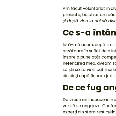
Am făcut voluntariat în d
proiecte, ba chiar am cău
și după vino la noi să di
Ce s-a întâ
Iată-mă acum, după trei ani
arzătoare în suflet de a i
înspre a pune atât compete
nefericirea mea, aveam să
să știi
să te vinzi
cât mai bi
din dinți după fiecare job 
De ce fug ang
De vreun an încoace în 
vor să se angajeze. Conform
experți din sfera resurse