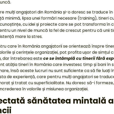
muncă.
e mulți angajatori din România și-o doresc se traduce în 
nță minimă, lipsa unei formări necesare (training), tineri
cunoștințe, cu idei și proiecte care se pot transforma în cif
ntru un nivel de muncă la fel de crescut pentru că unii tin
istență mare la stres.
tru care în România angajatorii se orientează înspre tiner
orile și cerințele organizației, pot profita ușor de simțul c
n, dar întrebarea este
ce se întâmplă cu tinerii fără exp
nt atâția tineri în România care investesc timp și bani în st
mare, însă aceste lucruri nu sunt suficiente ca să fie luați
asta de experiență, care pentru mulți angajatori se traduc
norat și tratat cu superficialitate. Nu doresc să-i formeze,
încrederea în valorile și misiunea organizației.
ctată sănătatea mintală a t
cii