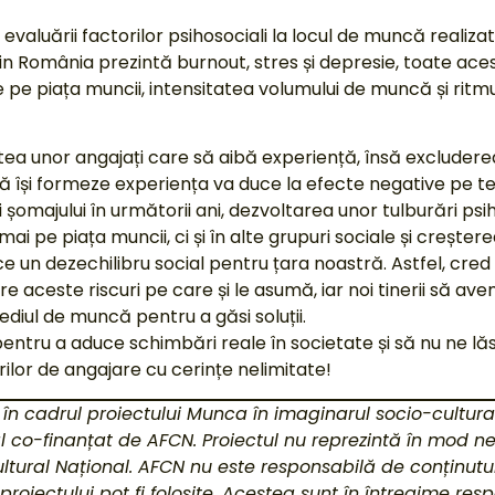
evaluării factorilor psihosociali la locul de muncă realiza
din România prezintă burnout, stres și depresie, toate ace
e pe piața muncii, intensitatea volumului de muncă și ritmulu
.
tea unor angajați care să aibă experiență, însă excludere
 să își formeze experiența va duce la efecte negative pe 
 șomajului în următorii ani, dezvoltarea unor tulburări psi
numai pe piața muncii, ci și în alte grupuri sociale și creșt
ce un dezechilibru social pentru țara noastră. Astfel, cred
re aceste riscuri pe care și le asumă, iar noi tinerii să 
ul de muncă pentru a găsi soluții.
pentru a aduce schimbări reale în societate și să nu ne lăs
lor de angajare cu cerințe nelimitate!
t în cadrul proiectului Munca în imaginarul socio-cultura
al co-finanțat de AFCN. Proiectul nu reprezintă în mod n
ultural Național. AFCN nu este responsabilă de conținutu
proiectului pot fi folosite. Acestea sunt în întregime res