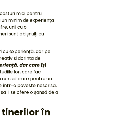
costuri mici pentru
 cu un minim de experiență
re, unii cu o
eri sunt obișnuiți cu
i cu experiență, dar pe
reativ și dorința de
eriență, dar care își
udiile lor, care fac
 în considerare pentru un
e într-o poveste nescrisă,
 să li se ofere o șansă de a
inerilor în