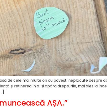
e lasă de cele mai multe ori cu povești neplăcute despre ab
ență și reținerea în a-și apăra drepturile, mai ales la înce
[…]
să muncească AȘA.”