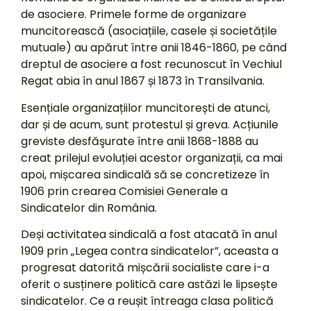
de asociere. Primele forme de organizare
muncitorească (asociațiile, casele și societățile
mutuale) au apărut între anii 1846-1860, pe când
dreptul de asociere a fost recunoscut în Vechiul
Regat abia în anul 1867 și 1873 în Transilvania.
Esențiale organizațiilor muncitorești de atunci,
dar și de acum, sunt protestul și greva. Acțiunile
greviste desfăşurate între anii 1868-1888 au
creat prilejul evoluției acestor organizații, ca mai
apoi, mișcarea sindicală să se concretizeze în
1906 prin crearea Comisiei Generale a
Sindicatelor din România.
Deși activitatea sindicală a fost atacată în anul
1909 prin „Legea contra sindicatelor”, aceasta a
progresat datorită mișcării socialiste care i-a
oferit o susținere politică care astăzi le lipsește
sindicatelor. Ce a reușit întreaga clasa politică