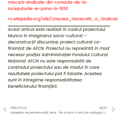
miscarii-sindicale-din-romania-de-la-
inceputurile-ei-pana-in-1933
ro.wikipedia.org/wiki/Uniunea_Generală_a_Sindica
Acest articol este realizat în cadrul proiectului
Munca în imaginarul socio-cultural –
deconstrucții discursive, proiect cultural co-
finanțat de AFCN. Proiectul nu reprezintă în mod
necesar poziția Administrației Fondului Cultural
Național. AFCN nu este responsabilă de
conținutul proiectului sau de modul în care
rezultatele proiectului pot fi folosite. Acestea
sunt în întregime responsabilitatea
beneficiarului finanțării.
PREVIOUS
NEXT
Așteptări de performanță, reforme austere
Nu e doar o lună de câștigat, ci o lume de pierdut!