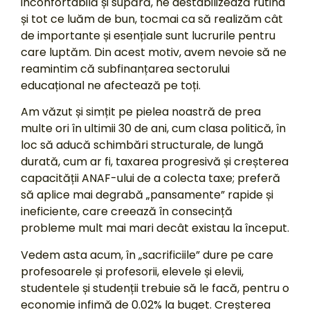
inconfortabilă și supără, ne destabilizează rutina
și tot ce luăm de bun, tocmai ca să realizăm cât
de importante și esențiale sunt lucrurile pentru
care luptăm. Din acest motiv, avem nevoie să ne
reamintim că subfinanțarea sectorului
educațional ne afectează pe toți.
Am văzut și simțit pe pielea noastră de prea
multe ori în ultimii 30 de ani, cum clasa politică, în
loc să aducă schimbări structurale, de lungă
durată, cum ar fi, taxarea progresivă și creșterea
capacității ANAF-ului de a colecta taxe; preferă
să aplice mai degrabă „pansamente” rapide și
ineficiente, care creează în consecință
probleme mult mai mari decât existau la început.
Vedem asta acum, în „sacrificiile” dure pe care
profesoarele și profesorii, elevele și elevii,
studentele și studenții trebuie să le facă, pentru o
economie infimă de 0.02% la buget. Creșterea