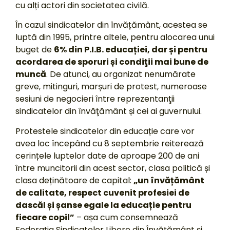
cu alți actori din societatea civilă.
În cazul sindicatelor din învățământ, acestea se
luptă din 1995, printre altele, pentru alocarea unui
buget de
6% din P.I.B. educației, dar și pentru
acordarea de sporuri și condiţii mai bune de
muncă
. De atunci, au organizat nenumărate
greve, mitinguri, marșuri de protest, numeroase
sesiuni de negocieri între reprezentanţii
sindicatelor din învăţământ și cei ai guvernului.
Protestele sindicatelor din educație care vor
avea loc începând cu 8 septembrie reiterează
cerințele luptelor date de aproape 200 de ani
între muncitorii din acest sector, clasa politică și
clasa deținătoare de capital:
„un învățământ
de calitate, respect cuvenit profesiei de
dascăl și șanse egale la educație pentru
fiecare copil”
– așa cum consemnează
Federația Sindicatelor Libere din Învățământ și