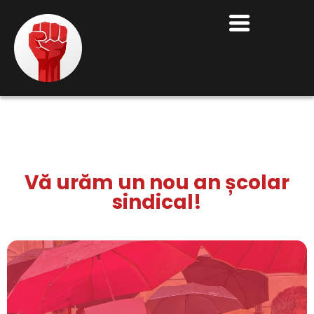
Vă urăm un nou an școlar
sindical!