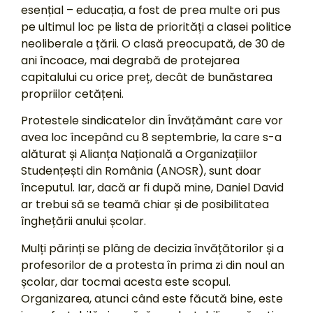
esențial – educația, a fost de prea multe ori pus
pe ultimul loc pe lista de priorități a clasei politice
neoliberale a țării. O clasă preocupată, de 30 de
ani încoace, mai degrabă de protejarea
capitalului cu orice preț, decât de bunăstarea
propriilor cetățeni.
Protestele sindicatelor din Învățământ care vor
avea loc începând cu 8 septembrie, la care s-a
alăturat și Alianța Națională a Organizațiilor
Studențești din România (ANOSR), sunt doar
începutul. Iar, dacă ar fi după mine, Daniel David
ar trebui să se teamă chiar și de posibilitatea
înghețării anului școlar.
Mulți părinți se plâng de decizia învățătorilor și a
profesorilor de a protesta în prima zi din noul an
școlar, dar tocmai acesta este scopul.
Organizarea, atunci când este făcută bine, este