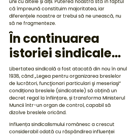
unii cu altele și alții. Puterea noastră stă în faptul
că împreună constituim majoritatea, iar
diferențele noastre ar trebui să ne unească, nu
să ne fragmenteze.
În continuarea
istoriei sindicale…
Libertatea sindicală a fost atacată din nou în anul
1938, când „Legea pentru organizarea breslelor
de lucrători, funcţionari particulari şi meseriaşi”
condiționa breslele (sindicatele) să obțină un
decret regal la înființare, și transforma Ministerul
Muncii într-un organ de control, capabil să
dizolve breslele oricând.
Influența sindicalismului românesc a crescut
considerabil odată cu răspândirea influenței