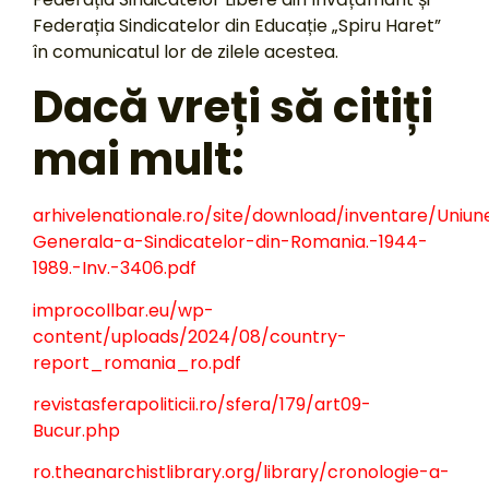
Federația Sindicatelor din Educație „Spiru Haret”
în comunicatul lor de zilele acestea.
Dacă vreți să citiți
mai mult:
arhivelenationale.ro/site/download/inventare/Uniun
Generala-a-Sindicatelor-din-Romania.-1944-
1989.-Inv.-3406.pdf
improcollbar.eu/wp-
content/uploads/2024/08/country-
report_romania_ro.pdf
revistasferapoliticii.ro/sfera/179/art09-
Bucur.php
ro.theanarchistlibrary.org/library/cronologie-a-